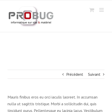
Passer
au
contenu
Donec ac iaculis lorem, sit venenatis
tellus.
Accueil
|
Donec ac iaculis lorem, sit venenatis tellus.
Précédent
Suivant
Mauris finibus eros eu orci iaculis laoreet. In accumsan
nulla ut sagittis tristique. Morbi a sollicitudin dui, quis
tincidunt purus. Pellentesque eu lacinia lacus. Vestibulum