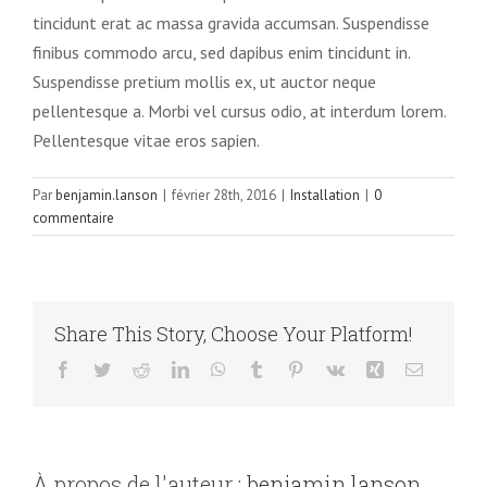
tincidunt erat ac massa gravida accumsan. Suspendisse
finibus commodo arcu, sed dapibus enim tincidunt in.
Suspendisse pretium mollis ex, ut auctor neque
pellentesque a. Morbi vel cursus odio, at interdum lorem.
Pellentesque vitae eros sapien.
Par
benjamin.lanson
|
février 28th, 2016
|
Installation
|
0
commentaire
Share This Story, Choose Your Platform!
Facebook
Twitter
Reddit
LinkedIn
WhatsApp
Tumblr
Pinterest
Vk
Xing
Email
À propos de l'auteur :
benjamin.lanson