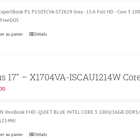
xpertBook P1 P1503CVA-S72629 Grey - 15.6 Full HD - Core 3 100U
 FreeDOS
ter au panier
Détails
s 17″ – X1704VA-ISCAU1214W Core 
00
US VivoBook FHD -QUIET BLUE INTEL CORE 3 100U/16GB DDR
1214W/
ter au panier
Détails