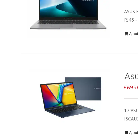
ASUS E
RJ45 -
Ajou
Asu
€
695.
17"AS
ISCAU
Ajou