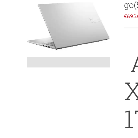
go(
€
695.
A
X
1