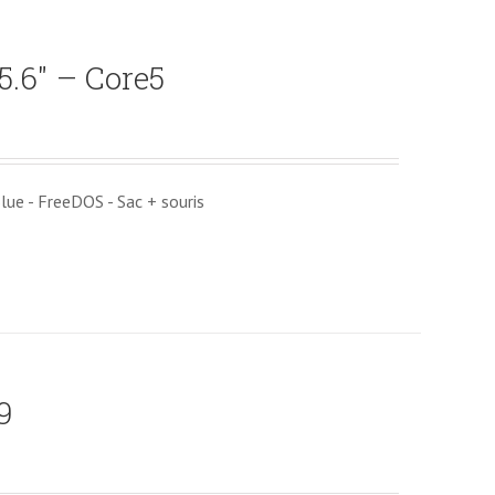
.6″ – Core5
ue - FreeDOS - Sac + souris
29