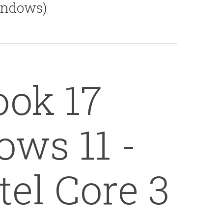
indows)
ok 17
ows 11 -
tel Core 3