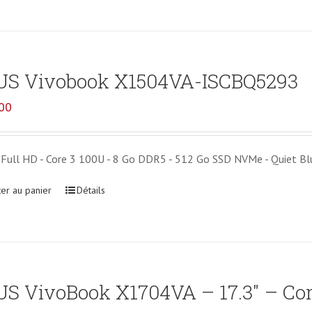
US Vivobook X1504VA-ISCBQ5293
00
Full HD - Core 3 100U - 8 Go DDR5 - 512 Go SSD NVMe - Quiet Blue
ter au panier
Détails
S VivoBook X1704VA – 17.3″ – Cor