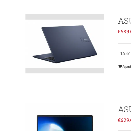
ASU
€
689.
15.6" 
Ajou
AS
€
629.