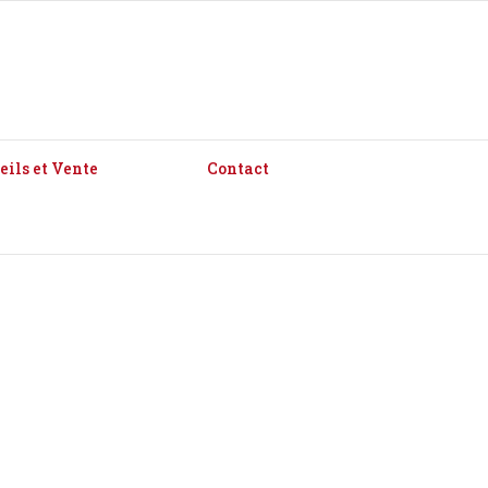
eils et Vente
Contact
Accueil
|
Pc Portables
|
Pc Portables neufs