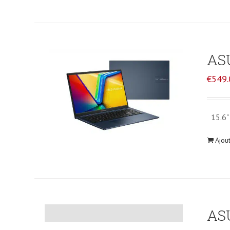
AS
€
549.
15.6" 
Ajou
ASU