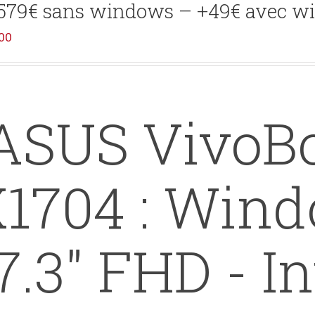
579€ sans windows – +49€ avec w
00
SUS VivoBo
1704 : Wind
7.3" FHD - In