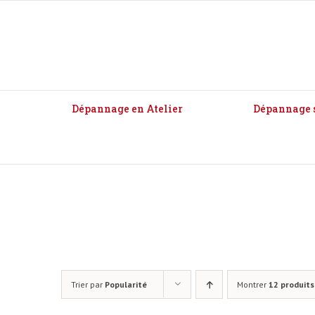
Passer
au
contenu
Dépannage en Atelier
Dépannage s
Pc Portables neufs
Trier par
Popularité
Montrer
12 produits