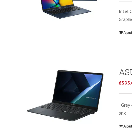
Intel
Graph
Ajou
ASU
€
595.
Grey -
prix
Ajou