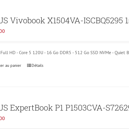
S Vivobook X1504VA-ISCBQ5295 15
00
Full HD - Core 5 120U - 16 Go DDR5 - 512 Go SSD NVMe - Quiet Bl
ter au panier
Détails
US ExpertBook P1 P1503CVA-S726
00