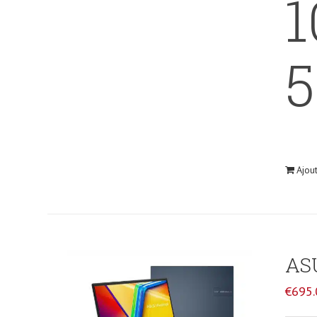
1
5
Ajou
AS
€
695.